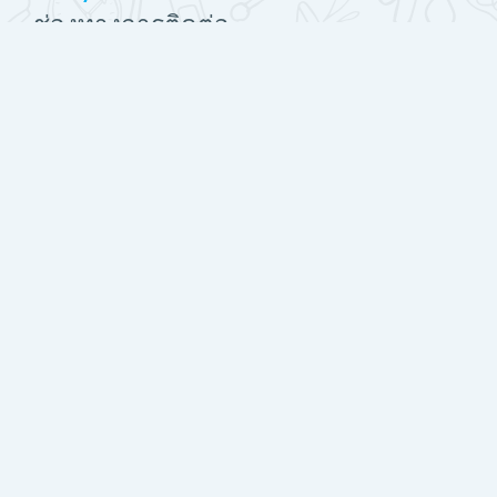
ช่องทางการติดต่อ
http://www.ekc.ac.th
Mobile : 045-756908
EKC2556@gmail.com
Data retention summary
Get the mobile app
เปลี่ยนเป็นรูปแบบมาตรฐาน
PROUDLY MADE WITH
Made with
by
conecti.me