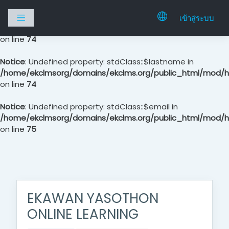
Notice
: Undefined property: stdClass::$firstname in
เข้าสู่ระบบ
Side panel
/home/ekclmsorg/domains/ekclms.org/public_html/mod/hv
on line
74
Notice
: Undefined property: stdClass::$lastname in
/home/ekclmsorg/domains/ekclms.org/public_html/mod/hv
on line
74
Notice
: Undefined property: stdClass::$email in
/home/ekclmsorg/domains/ekclms.org/public_html/mod/hv
on line
75
ไปยังเนื้อหาหลัก
EKAWAN YASOTHON
ONLINE LEARNING